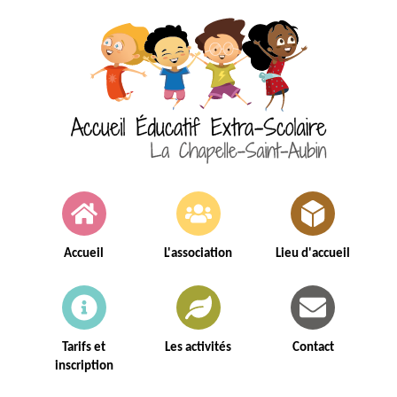
Aller
au
contenu
principal
Main
navigation
Accueil
L'association
Lieu d'accueil
Tarifs et
Les activités
Contact
inscription